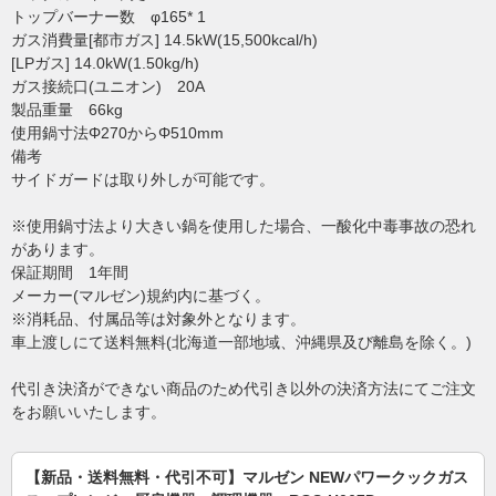
トップバーナー数 φ165* 1
ガス消費量[都市ガス] 14.5kW(15,500kcal/h)
[LPガス] 14.0kW(1.50kg/h)
ガス接続口(ユニオン) 20A
製品重量 66kg
使用鍋寸法Φ270からΦ510mm
備考
サイドガードは取り外しが可能です。
※使用鍋寸法より大きい鍋を使用した場合、一酸化中毒事故の恐れ
があります。
保証期間 1年間
メーカー(マルゼン)規約内に基づく。
※消耗品、付属品等は対象外となります。
車上渡しにて送料無料(北海道一部地域、沖縄県及び離島を除く。)
代引き決済ができない商品のため代引き以外の決済方法にてご注文
をお願いいたします。
【新品・送料無料・代引不可】マルゼン NEWパワークックガス