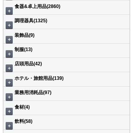
食器&卓上用品(2860)
＋
調理器具(1325)
＋
装飾品(9)
＋
制服(13)
＋
店頭用品(42)
＋
ホテル・旅館用品(139)
＋
業務用消耗品(97)
＋
食材(4)
＋
飲料(58)
＋