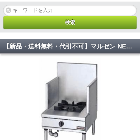
【新品・送料無料・代引不可】マルゼン NEWパワークックガススープレンジ 厨房機器 調理機器 RGS-H067D W600*D750*H450(mm)