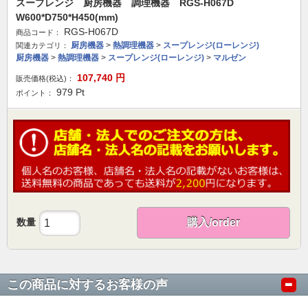
スープレンジ 厨房機器 調理機器 RGS-H067D
W600*D750*H450(mm)
RGS-H067D
商品コード：
厨房機器
>
熱調理機器
>
スープレンジ(ローレンジ)
関連カテゴリ：
厨房機器
>
熱調理機器
>
スープレンジ(ローレンジ)
>
マルゼン
107,740
円
販売価格(税込)：
979
Pt
ポイント：
数量
購入/order
この商品に対するお客様の声