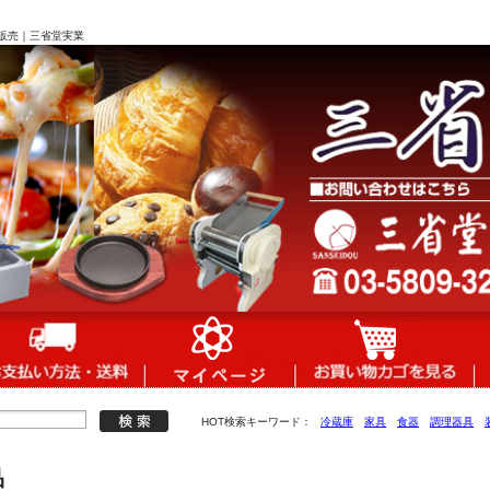
販売｜三省堂実業
HOT検索キーワード：
冷蔵庫
家具
食器
調理器具
品