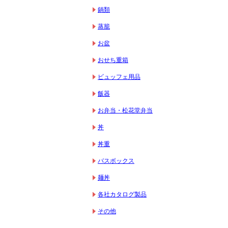
鍋類
蒸籠
お盆
おせち重箱
ビュッフェ用品
飯器
お弁当・松花堂弁当
丼
丼重
バスボックス
麺丼
各社カタログ製品
その他