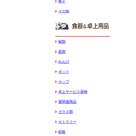
椅子
その他
碗類
皿類
れんげ
ポット
カップ
卓上サービス器物
箸関連商品
ガラス類
カトラリー
鉄板