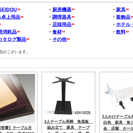
SEIDOU
・
厨房機器
・
家具
&卓上用品
・
調理器具
・
装飾品
・
店頭用品
・
ホテル
用消耗品
・
食材
・
飲料
カタログ製品
・
その他
品がございます。
2人かけテーブ
2人テーブル用脚 角底板
白色 家具 角
組み立て 家具 テーブ
料実費】テーブル天
会 店舗 ホー