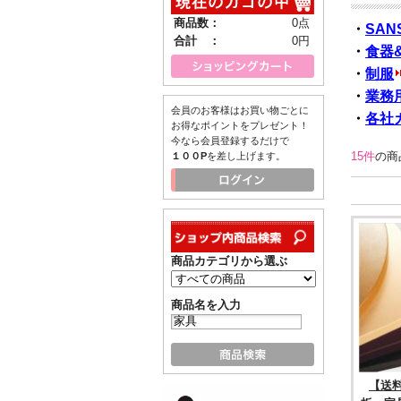
商品数：
0点
・
SAN
合計 ：
0円
・
食器
・
制服
・
業務
会員のお客様はお買い物ごとに
・
各社
お得なポイントをプレゼント！
今なら会員登録するだけで
15件
の商
１００P
を差し上げます。
商品カテゴリから選ぶ
商品名を入力
【送