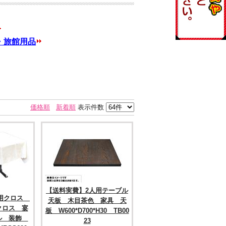
・旅館用品
価格順
新着順
表示件数
【送料実費】2人用テーブル
ル用クロス
天板 木目茶色 家具 天
クロス 宴
板 W600*D700*H30 TB00
ル 装飾
23