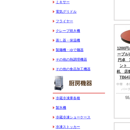
ミキサー
電気グリドル
フライヤー
クレープ焼き機
蒸し器・保温機
1200
製麺機・ゆで麺器
ーブル
その他の熱調理機器
円卓 
ント
その他の食品加工機器
机 店舗 
TB6
中華 
パー
55
冷蔵冷凍庫各種
製氷機
冷蔵冷凍ショーケース
冷凍ストッカー