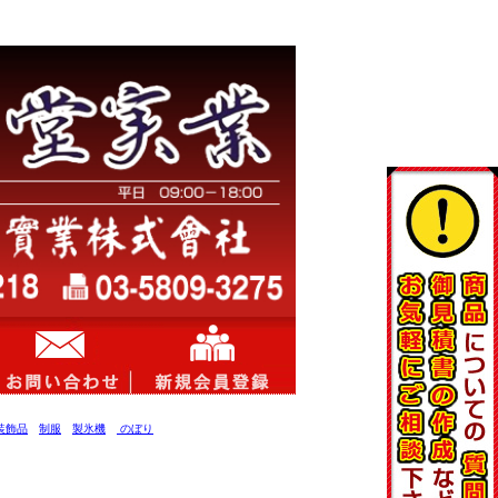
装飾品
制服
製氷機
のぼり