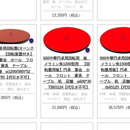
家具 机 テーブル 組み立て
ホール フロント 鉄
13,200
円（税込）
円卓用回転盤(ターンテ
) 【回転装置付き】
600中華円卓用回転用 板
900中華円卓用
宴会 ホール フロ
メラミン朱1200型用 【回
メラミン朱150
 家具 テーブル
転盤用板】円卓 宴会 ホ
転盤用板】円卓
φ1200(580)*52
ール フロント 家具 テ
ール フロント
4795【代引き不可】
ーブル 机 店舗 φ600*30
ーブル 机 店舗 φ
本場 雰囲気造り 宴会
TB65124【代引き不可】
tb65125【代
ティ 備品 組み立て
中華 本場 雰囲気造り 宴会
中華 本場 雰囲
,385
円（税込）
パーティ 備品 組み立て
パーティ 備品 
21,840
円（税込）
36,575
円（