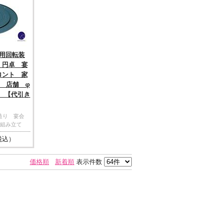
卓用回転装
】円卓 宴
ロント 家
 店舗 φ
00 【代引き
気造り 宴会
組み立て
税込）
価格順
新着順
表示件数