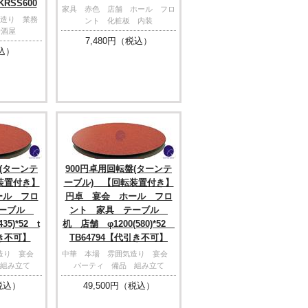
KRSS600
家具 赤色 店舗 ホール フロ
造り 業務
ント 化粧板 内装
居酒屋
7,480
円（税込）
込）
(ターンテ
900円卓用回転盤(ターンテ
装置付き】
ーブル) 【回転装置付き】
ール フロ
円卓 宴会 ホール フロ
テーブル
ント 家具 テーブル
5)*52 t
机 店舗 φ1200(580)*52
引き不可】
TB64794【代引き不可】
気造り 宴会
中華 本場 雰囲気造り 宴会
組み立て
パーティ 備品 組み立て
税込）
49,500
円（税込）