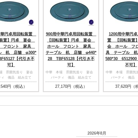
用中華円卓用回転装置
900用中華円卓用回転装置
1200用中華円
転装置】円卓 宴会
【回転装置】円卓 宴会
置 【回転装置
ル フロント 家具
ホール フロント 家具
会 ホール フ
 机 店舗 φ300*
テーブル 机 店舗 φ440*
具 テーブル 机
BF65127【代引き不
28 TBF65128【代引き不
580*30 65129
可】
可】
不可】
本場 雰囲気造り 宴会
中華 本場 雰囲気造り 宴会
中華 本場 雰囲
ティ 備品 組み立て
パーティ 備品 組み立て
パーティ 備品 
,540
円（税込）
27,170
円（税込）
37,620
円（
2026年8月