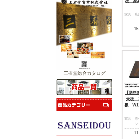
板 家
家具 
15
三省堂総合カタログ
【送料
天板 
板 W11
家具 赤
ン
11