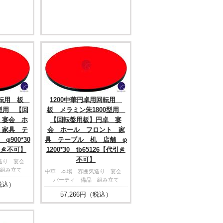
回転用 板
1200中華円卓用回転用
0型用 【回
板 メラミン朱1800型用
 宴会 ホ
【回転盤用板】円卓 宴
 家具 テ
会 ホール フロント 家
900*30
具 テーブル 机 店舗 φ
引き不可】
1200*30 tb65126【代引き
不可】
気造り 宴会
組み立て
中華 本場 雰囲気造り 宴会
パーティ 備品 組み立て
税込）
57,266
円（税込）