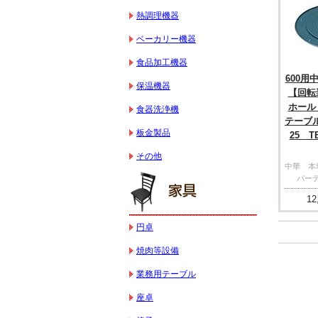
熱調理機器
ベーカリー機器
食品加工機器
600
保温機器
【回
ホー
食器洗浄機
テーブル
板金製品
25 T
その他
中華 
パー
12
円卓
焼肉等設備
業務用テーブル
座卓