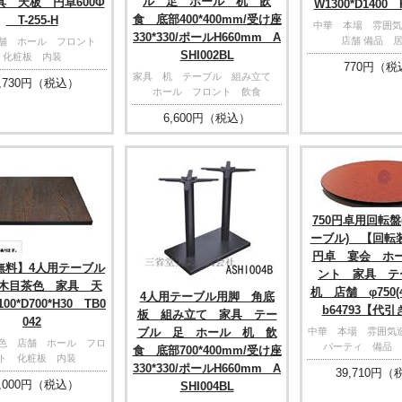
ル 足 ホール 机 飲
具 天板 円卓600Φ
W1300*D1400 
食 底部400*400mm/受け座
T-255-H
中華 本場 雰囲気
330*330/ポールH660mm A
店舗 備品 
店舗 ホール フロント
SHI002BL
化粧板 内装
770
円（税
家具 机 テーブル 組み立て
,730
円（税込）
ホール フロント 飲食
6,600
円（税込）
750円卓用回転盤
ーブル) 【回転
円卓 宴会 ホ
無料】4人用テーブル
ント 家具 
木目茶色 家具 天
机 店舗 φ750(43
4人用テーブル用脚 角底
00*D700*H30 TB0
b64793【代
板 組み立て 家具 テー
042
ブル 足 ホール 机 飲
中華 本場 雰囲
色 店舗 ホール フロ
パーティ 備品 
食 底部700*400mm/受け座
ト 化粧板 内装
330*330/ポールH660mm A
39,710
円（
,000
円（税込）
SHI004BL